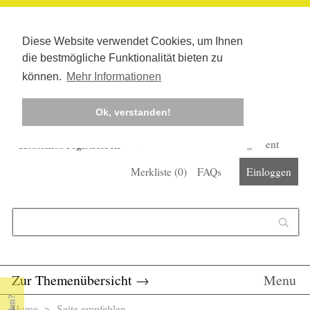
Diese Website verwendet Cookies, um Ihnen
die bestmögliche Funktionalität bieten zu
können.
Mehr Informationen
Ok, verstanden!
Kostenlos registrieren
Newsletter
Corona-Management
Merkliste (
0
)
FAQs
Einloggen
Suchformular
Suche
Zur Themenübersicht
→
Menu
Home
> Seite empfehlen