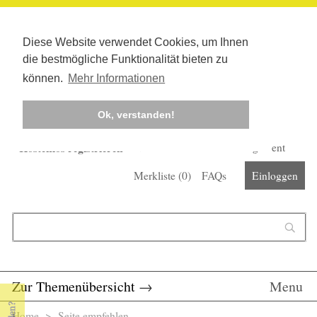
Diese Website verwendet Cookies, um Ihnen
die bestmögliche Funktionalität bieten zu
können.
Mehr Informationen
Ok, verstanden!
Kostenlos registrieren
Newsletter
Corona-Management
Merkliste (
0
)
FAQs
Einloggen
Suchformular
Suche
Zur Themenübersicht
→
Menu
Home
> Seite empfehlen