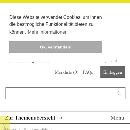
Diese Website verwendet Cookies, um Ihnen
die bestmögliche Funktionalität bieten zu
können.
Mehr Informationen
Ok, verstanden!
Kostenlos registrieren
Newsletter
Corona-Management
Merkliste (
0
)
FAQs
Einloggen
Suchformular
Suche
Zur Themenübersicht
→
Menu
Home
> Seite empfehlen