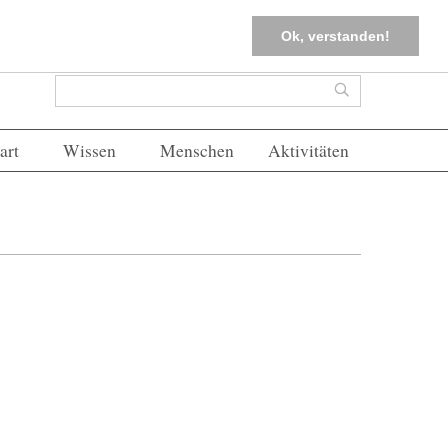
tter
Corona-Management
Merkliste (
0
)
FAQs
Einloggen
Ok, verstanden!
Suchformular
Suche
art
Wissen
Menschen
Aktivitäten