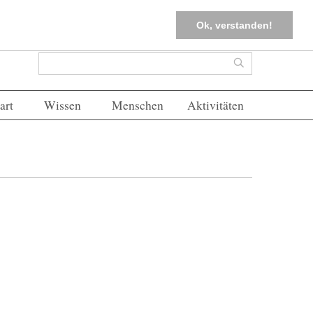
tter
Corona-Management
Merkliste (
0
)
FAQs
Einloggen
Ok, verstanden!
Suchformular
Suche
art
Wissen
Menschen
Aktivitäten