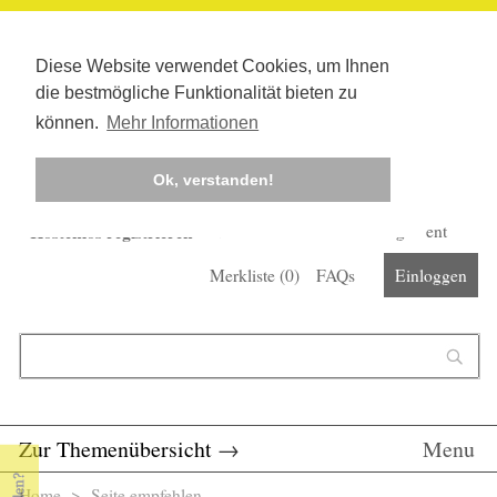
Diese Website verwendet Cookies, um Ihnen
die bestmögliche Funktionalität bieten zu
können.
Mehr Informationen
Ok, verstanden!
Kostenlos registrieren
Newsletter
Corona-Management
Merkliste (
0
)
FAQs
Einloggen
Suchformular
Suche
Zur Themenübersicht
→
Menu
Home
> Seite empfehlen