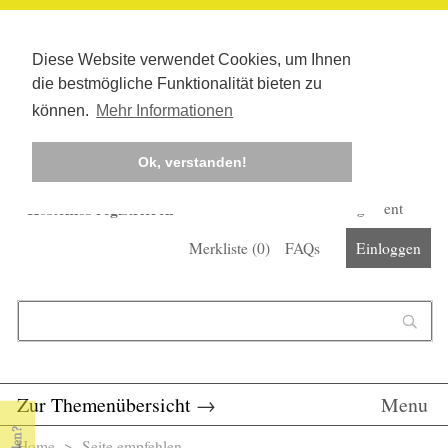
Diese Website verwendet Cookies, um Ihnen
die bestmögliche Funktionalität bieten zu
können.
Mehr Informationen
Ok, verstanden!
Kostenlos registrieren
Newsletter
Corona-Management
Merkliste (
0
)
FAQs
Einloggen
Suchformular
Suche
Zur Themenübersicht
→
Menu
Home
> Seite empfehlen