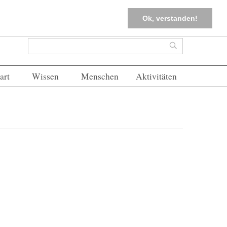
tter
Corona-Management
Merkliste (
0
)
FAQs
Einloggen
Ok, verstanden!
Suchformular
Suche
art
Wissen
Menschen
Aktivitäten