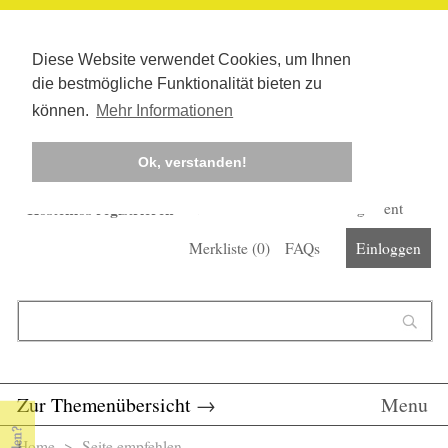
Diese Website verwendet Cookies, um Ihnen
die bestmögliche Funktionalität bieten zu
können.
Mehr Informationen
Ok, verstanden!
Kostenlos registrieren
Newsletter
Corona-Management
Merkliste (
0
)
FAQs
Einloggen
Suchformular
Suche
Zur Themenübersicht
→
Menu
Home
> Seite empfehlen