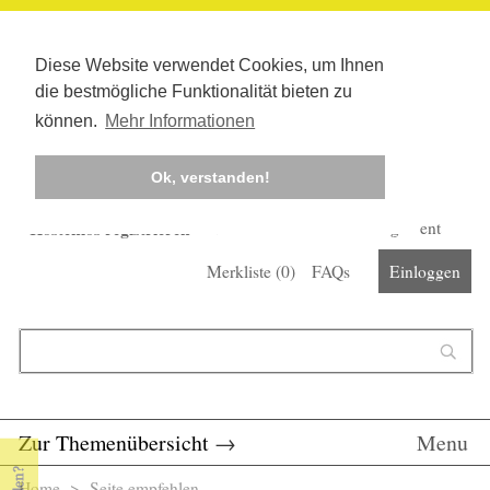
Diese Website verwendet Cookies, um Ihnen
die bestmögliche Funktionalität bieten zu
können.
Mehr Informationen
Ok, verstanden!
Kostenlos registrieren
Newsletter
Corona-Management
Merkliste (
0
)
FAQs
Einloggen
Suchformular
Suche
Zur Themenübersicht
→
Menu
Home
> Seite empfehlen