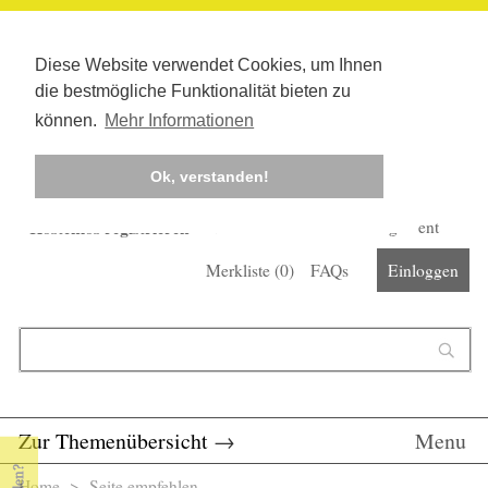
Diese Website verwendet Cookies, um Ihnen
die bestmögliche Funktionalität bieten zu
können.
Mehr Informationen
Ok, verstanden!
Kostenlos registrieren
Newsletter
Corona-Management
Merkliste (
0
)
FAQs
Einloggen
Suchformular
Suche
Zur Themenübersicht
→
Menu
Home
> Seite empfehlen