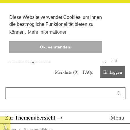
Diese Website verwendet Cookies, um Ihnen
die bestmögliche Funktionalität bieten zu
können.
Mehr Informationen
Ok, verstanden!
Kostenlos registrieren
Newsletter
Corona-Management
Merkliste (
0
)
FAQs
Einloggen
Suchformular
Suche
Zur Themenübersicht
→
Menu
Home
> Seite empfehlen