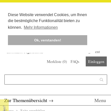
Diese Website verwendet Cookies, um Ihnen
die bestmögliche Funktionalität bieten zu
können.
Mehr Informationen
Ok, verstanden!
Kostenlos registrieren
Newsletter
Corona-Management
Merkliste (
0
)
FAQs
Einloggen
Suchformular
Suche
Zur Themenübersicht
→
Menu
Home
> Seite empfehlen