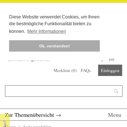
Diese Website verwendet Cookies, um Ihnen
die bestmögliche Funktionalität bieten zu
können.
Mehr Informationen
Ok, verstanden!
Kostenlos registrieren
Newsletter
Corona-Management
Merkliste (
0
)
FAQs
Einloggen
Suchformular
Suche
Zur Themenübersicht
→
Menu
Home
> Seite empfehlen