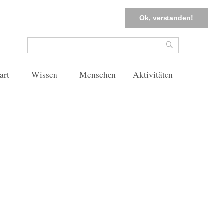
tter
Corona-Management
Merkliste (
0
)
FAQs
Einloggen
Ok, verstanden!
Suchformular
Suche
art
Wissen
Menschen
Aktivitäten