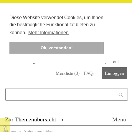
Diese Website verwendet Cookies, um Ihnen
die bestmögliche Funktionalität bieten zu
können.
Mehr Informationen
Ok, verstanden!
Kostenlos registrieren
Newsletter
Corona-Management
Merkliste (
0
)
FAQs
Einloggen
Suchformular
Suche
Zur Themenübersicht
→
Menu
Home
> Seite empfehlen