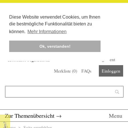
Diese Website verwendet Cookies, um Ihnen
die bestmögliche Funktionalität bieten zu
können.
Mehr Informationen
Ok, verstanden!
Kostenlos registrieren
Newsletter
Corona-Management
Merkliste (
0
)
FAQs
Einloggen
Suchformular
Suche
Zur Themenübersicht
→
Menu
Home
> Seite empfehlen