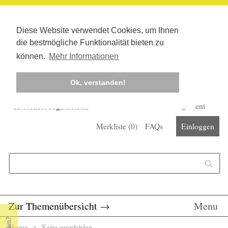
Diese Website verwendet Cookies, um Ihnen
die bestmögliche Funktionalität bieten zu
können.
Mehr Informationen
Ok, verstanden!
Kostenlos registrieren
Newsletter
Corona-Management
Merkliste (
0
)
FAQs
Einloggen
Suchformular
Suche
Zur Themenübersicht
→
Menu
Home
> Seite empfehlen