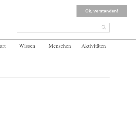
tter
Corona-Management
Merkliste (
0
)
FAQs
Einloggen
Ok, verstanden!
Suchformular
Suche
art
Wissen
Menschen
Aktivitäten