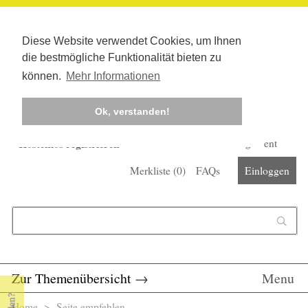
Diese Website verwendet Cookies, um Ihnen
die bestmögliche Funktionalität bieten zu
können.
Mehr Informationen
Ok, verstanden!
Kostenlos registrieren
Newsletter
Corona-Management
Merkliste (
0
)
FAQs
Einloggen
Suchformular
Suche
Zur Themenübersicht
→
Menu
Home
> Seite empfehlen