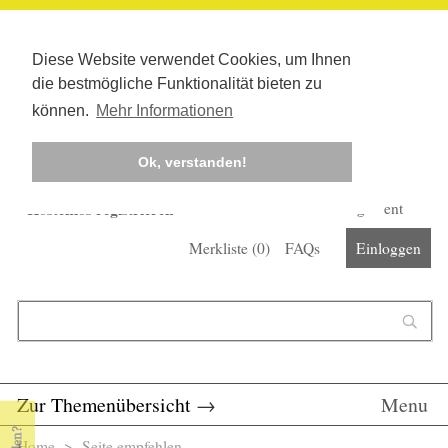
Diese Website verwendet Cookies, um Ihnen
die bestmögliche Funktionalität bieten zu
können.
Mehr Informationen
Ok, verstanden!
Kostenlos registrieren
Newsletter
Corona-Management
Merkliste (
0
)
FAQs
Einloggen
Suchformular
Suche
Zur Themenübersicht
→
Menu
Home
> Seite empfehlen