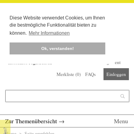
Diese Website verwendet Cookies, um Ihnen
die bestmögliche Funktionalität bieten zu
können.
Mehr Informationen
Ok, verstanden!
Kostenlos registrieren
Newsletter
Corona-Management
Merkliste (
0
)
FAQs
Einloggen
Suchformular
Suche
Zur Themenübersicht
→
Menu
Home
> Seite empfehlen