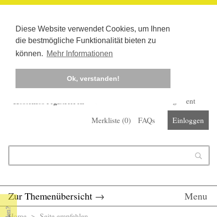
Diese Website verwendet Cookies, um Ihnen
die bestmögliche Funktionalität bieten zu
können.
Mehr Informationen
Ok, verstanden!
Kostenlos registrieren
Newsletter
Corona-Management
Merkliste (
0
)
FAQs
Einloggen
Suchformular
Suche
Zur Themenübersicht
→
Menu
Home
> Seite empfehlen