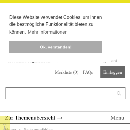
Diese Website verwendet Cookies, um Ihnen
die bestmögliche Funktionalität bieten zu
können.
Mehr Informationen
Ok, verstanden!
Kostenlos registrieren
Newsletter
Corona-Management
Merkliste (
0
)
FAQs
Einloggen
Suchformular
Suche
Zur Themenübersicht
→
Menu
Home
> Seite empfehlen