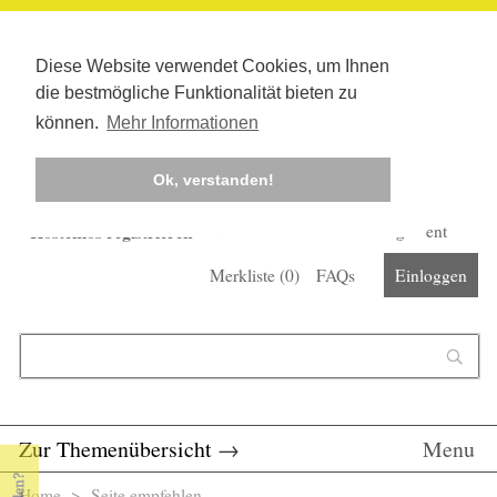
Diese Website verwendet Cookies, um Ihnen
die bestmögliche Funktionalität bieten zu
können.
Mehr Informationen
Ok, verstanden!
Kostenlos registrieren
Newsletter
Corona-Management
Merkliste (
0
)
FAQs
Einloggen
Suchformular
Suche
Zur Themenübersicht
→
Menu
Home
> Seite empfehlen