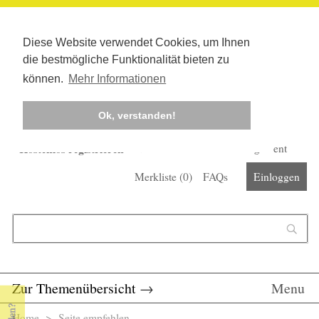
Diese Website verwendet Cookies, um Ihnen
die bestmögliche Funktionalität bieten zu
können.
Mehr Informationen
Ok, verstanden!
Kostenlos registrieren
Newsletter
Corona-Management
Merkliste (
0
)
FAQs
Einloggen
Suchformular
Suche
Zur Themenübersicht
→
Menu
Home
> Seite empfehlen