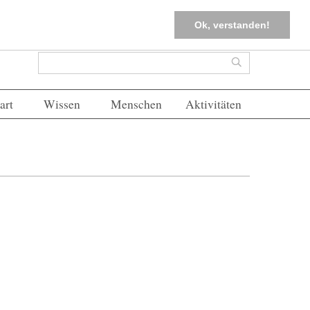
tter
Corona-Management
Merkliste (
0
)
FAQs
Einloggen
Ok, verstanden!
Suchformular
Suche
art
Wissen
Menschen
Aktivitäten