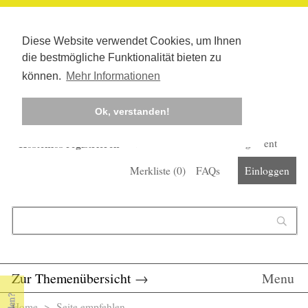
Diese Website verwendet Cookies, um Ihnen
die bestmögliche Funktionalität bieten zu
können.
Mehr Informationen
Ok, verstanden!
Kostenlos registrieren
Newsletter
Corona-Management
Merkliste (
0
)
FAQs
Einloggen
Suchformular
Suche
Zur Themenübersicht
→
Menu
Home
> Seite empfehlen