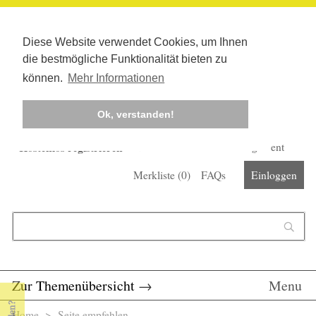
Diese Website verwendet Cookies, um Ihnen
die bestmögliche Funktionalität bieten zu
können.
Mehr Informationen
Ok, verstanden!
Kostenlos registrieren
Newsletter
Corona-Management
Merkliste (
0
)
FAQs
Einloggen
Suchformular
Suche
Zur Themenübersicht
→
Menu
Home
> Seite empfehlen