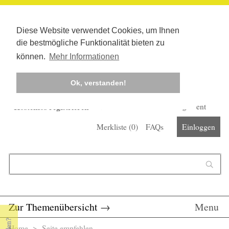
Diese Website verwendet Cookies, um Ihnen
die bestmögliche Funktionalität bieten zu
können.
Mehr Informationen
Ok, verstanden!
Kostenlos registrieren
Newsletter
Corona-Management
Merkliste (
0
)
FAQs
Einloggen
Suchformular
Suche
Zur Themenübersicht
→
Menu
Home
> Seite empfehlen