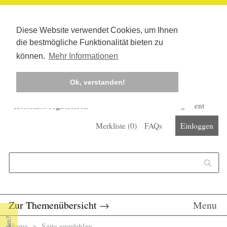
Diese Website verwendet Cookies, um Ihnen
die bestmögliche Funktionalität bieten zu
können.
Mehr Informationen
Ok, verstanden!
Kostenlos registrieren
Newsletter
Corona-Management
Merkliste (
0
)
FAQs
Einloggen
Suchformular
Suche
Zur Themenübersicht
→
Menu
Home
> Seite empfehlen