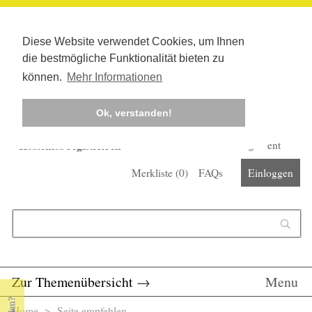
Diese Website verwendet Cookies, um Ihnen
die bestmögliche Funktionalität bieten zu
können.
Mehr Informationen
Ok, verstanden!
Kostenlos registrieren
Newsletter
Corona-Management
Merkliste (
0
)
FAQs
Einloggen
Suchformular
Suche
Zur Themenübersicht
→
Menu
Home
> Seite empfehlen