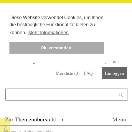
Diese Website verwendet Cookies, um Ihnen
die bestmögliche Funktionalität bieten zu
können.
Mehr Informationen
Ok, verstanden!
Kostenlos registrieren
Newsletter
Corona-Management
Merkliste (
0
)
FAQs
Einloggen
Suchformular
Suche
Zur Themenübersicht
→
Menu
Home
> Seite empfehlen