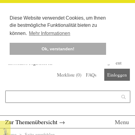
Diese Website verwendet Cookies, um Ihnen
die bestmögliche Funktionalität bieten zu
können.
Mehr Informationen
Ok, verstanden!
Kostenlos registrieren
Newsletter
Corona-Management
Merkliste (
0
)
FAQs
Einloggen
Suchformular
Suche
Zur Themenübersicht
→
Menu
Home
> Seite empfehlen