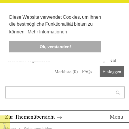
Diese Website verwendet Cookies, um Ihnen
die bestmögliche Funktionalität bieten zu
können.
Mehr Informationen
Ok, verstanden!
Kostenlos registrieren
Newsletter
Corona-Management
Merkliste (
0
)
FAQs
Einloggen
Suchformular
Suche
Zur Themenübersicht
→
Menu
Home
> Seite empfehlen