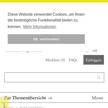
Diese Website verwendet Cookies, um Ihnen
die bestmögliche Funktionalität bieten zu
können.
Mehr Informationen
Ok, verstanden!
Kostenlos registrieren
Newsletter
Corona-Management
Merkliste (
0
)
FAQs
Einloggen
Suchformular
Suche
Zur Themenübersicht
→
Menu
Home
> Seite empfehlen