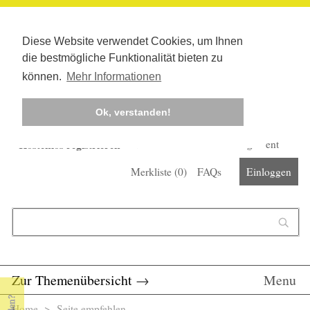
Diese Website verwendet Cookies, um Ihnen
die bestmögliche Funktionalität bieten zu
können.
Mehr Informationen
Ok, verstanden!
Kostenlos registrieren
Newsletter
Corona-Management
Merkliste (
0
)
FAQs
Einloggen
Suchformular
Suche
Zur Themenübersicht
→
Menu
Home
> Seite empfehlen