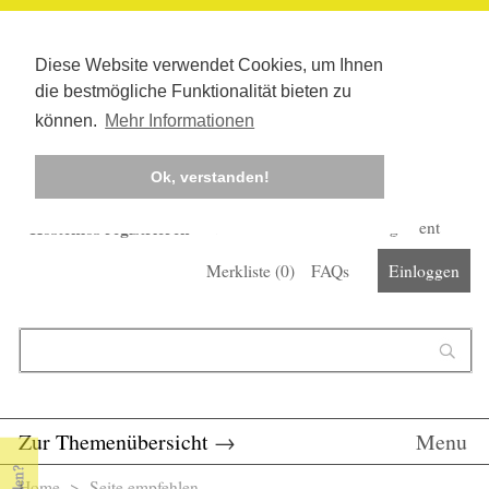
Diese Website verwendet Cookies, um Ihnen
die bestmögliche Funktionalität bieten zu
können.
Mehr Informationen
Ok, verstanden!
Kostenlos registrieren
Newsletter
Corona-Management
Merkliste (
0
)
FAQs
Einloggen
Suchformular
Suche
Zur Themenübersicht
→
Menu
Home
> Seite empfehlen