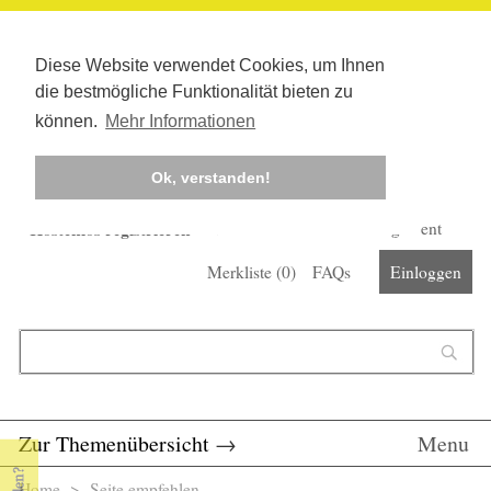
Diese Website verwendet Cookies, um Ihnen
die bestmögliche Funktionalität bieten zu
können.
Mehr Informationen
Ok, verstanden!
Kostenlos registrieren
Newsletter
Corona-Management
Merkliste (
0
)
FAQs
Einloggen
Suchformular
Suche
Zur Themenübersicht
→
Menu
Home
> Seite empfehlen