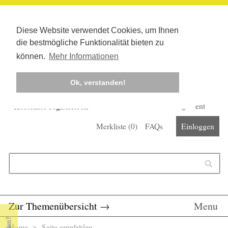
Diese Website verwendet Cookies, um Ihnen
die bestmögliche Funktionalität bieten zu
können.
Mehr Informationen
Ok, verstanden!
Kostenlos registrieren
Newsletter
Corona-Management
Merkliste (
0
)
FAQs
Einloggen
Suchformular
Suche
Zur Themenübersicht
→
Menu
Home
> Seite empfehlen