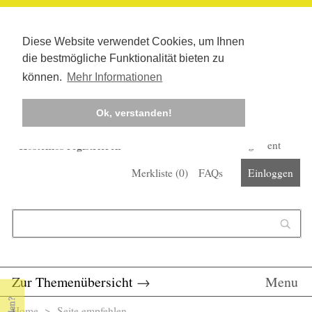
Diese Website verwendet Cookies, um Ihnen
die bestmögliche Funktionalität bieten zu
können.
Mehr Informationen
Ok, verstanden!
Kostenlos registrieren
Newsletter
Corona-Management
Merkliste (
0
)
FAQs
Einloggen
Suchformular
Suche
Zur Themenübersicht
→
Menu
Home
> Seite empfehlen