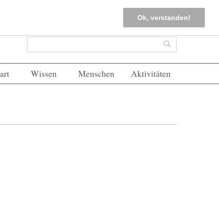
tter
Corona-Management
Merkliste (
0
)
FAQs
Einloggen
Ok, verstanden!
Suchformular
Suche
art
Wissen
Menschen
Aktivitäten