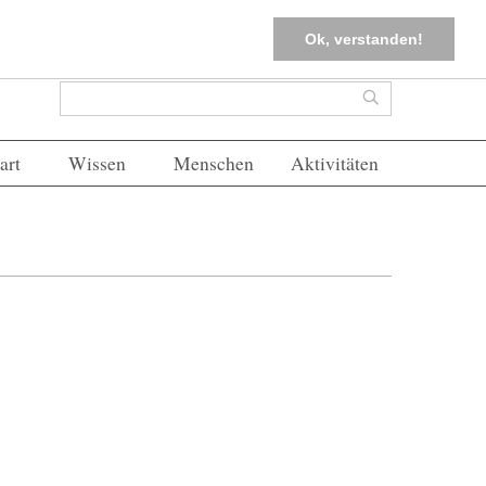
tter
Corona-Management
Merkliste (
0
)
FAQs
Einloggen
Ok, verstanden!
Suchformular
Suche
art
Wissen
Menschen
Aktivitäten