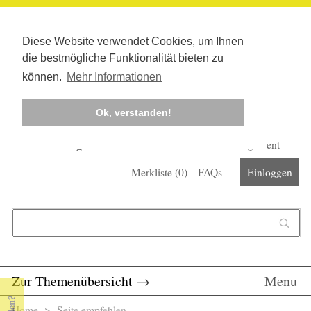
Diese Website verwendet Cookies, um Ihnen
die bestmögliche Funktionalität bieten zu
können.
Mehr Informationen
Ok, verstanden!
Kostenlos registrieren
Newsletter
Corona-Management
Merkliste (
0
)
FAQs
Einloggen
Suchformular
Suche
Zur Themenübersicht
→
Menu
Home
> Seite empfehlen