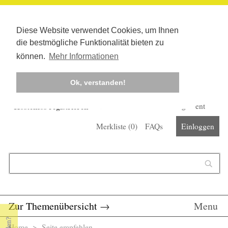
Diese Website verwendet Cookies, um Ihnen
die bestmögliche Funktionalität bieten zu
können.
Mehr Informationen
Ok, verstanden!
Kostenlos registrieren
Newsletter
Corona-Management
Merkliste (
0
)
FAQs
Einloggen
Suchformular
Suche
Zur Themenübersicht
→
Menu
Home
> Seite empfehlen