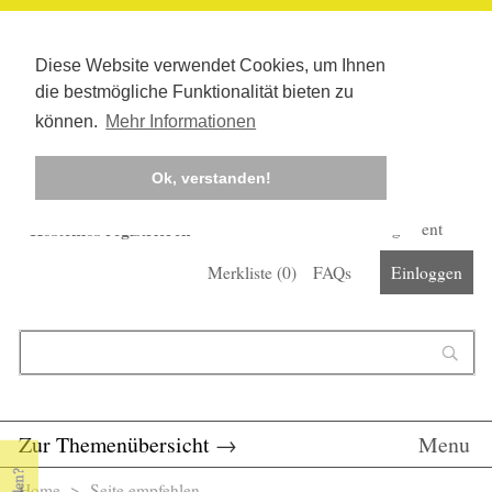
Diese Website verwendet Cookies, um Ihnen
die bestmögliche Funktionalität bieten zu
können.
Mehr Informationen
Ok, verstanden!
Kostenlos registrieren
Newsletter
Corona-Management
Merkliste (
0
)
FAQs
Einloggen
Suchformular
Suche
Zur Themenübersicht
→
Menu
Home
> Seite empfehlen