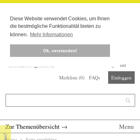
Diese Website verwendet Cookies, um Ihnen
die bestmögliche Funktionalität bieten zu
können.
Mehr Informationen
Ok, verstanden!
Kostenlos registrieren
Newsletter
Corona-Management
Merkliste (
0
)
FAQs
Einloggen
Suchformular
Suche
Zur Themenübersicht
→
Menu
Home
> Seite empfehlen