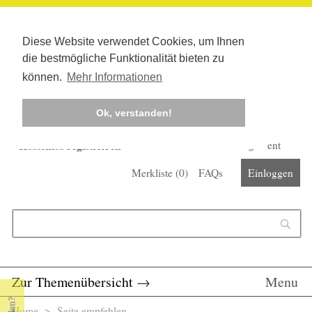
Diese Website verwendet Cookies, um Ihnen
die bestmögliche Funktionalität bieten zu
können.
Mehr Informationen
Ok, verstanden!
Kostenlos registrieren
Newsletter
Corona-Management
Merkliste (
0
)
FAQs
Einloggen
Suchformular
Suche
Zur Themenübersicht
→
Menu
Home
> Seite empfehlen