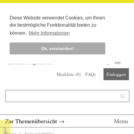
Diese Website verwendet Cookies, um Ihnen
die bestmögliche Funktionalität bieten zu
können.
Mehr Informationen
Ok, verstanden!
Kostenlos registrieren
Newsletter
Corona-Management
Merkliste (
0
)
FAQs
Einloggen
Suchformular
Suche
Zur Themenübersicht
→
Menu
Home
> Seite empfehlen