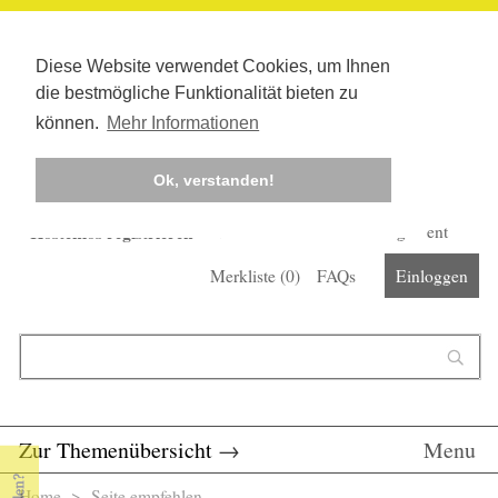
Diese Website verwendet Cookies, um Ihnen
die bestmögliche Funktionalität bieten zu
können.
Mehr Informationen
Ok, verstanden!
Kostenlos registrieren
Newsletter
Corona-Management
Merkliste (
0
)
FAQs
Einloggen
Suchformular
Suche
Zur Themenübersicht
→
Menu
Home
> Seite empfehlen